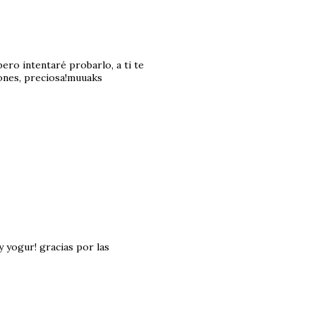
pero intentaré probarlo, a ti te
iones, preciosa!muuaks
y yogur! gracias por las