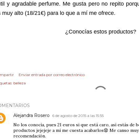
til y agradable perfume. Me gusta pero no repito porq
 muy alto (18/21€) para lo que a mí me ofrece.
¿Conocías estos productos?
mpartir
Enviar entrada por correo electrónico
iquetas:
belleza
OMENTARIOS
Alejandra Rosero
6 de agosto de 2015 a las 15:55
No los conocía, pues 21 euros si que está caro, así estás de 
productos jejejeje a mí me cuesta acabarlos😧 Me canso muy
recomendación.