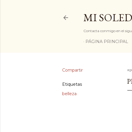
MI SOLED
Contacta conmigo en el sigu
PÁGINA PRINCIPAL
Compartir
ag
P
Etiquetas
belleza