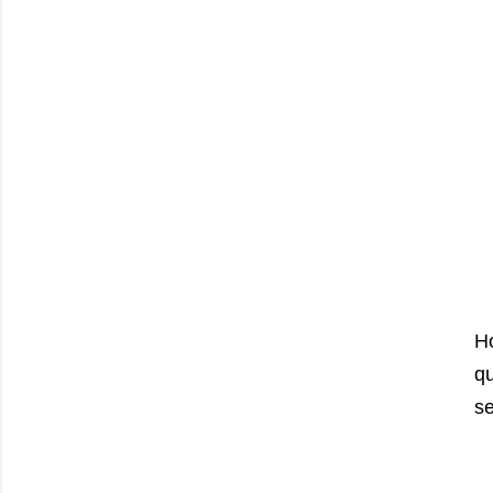
Ho
qu
se