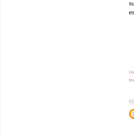
su
es
Co
Et
C