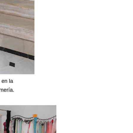
 en la
mería.