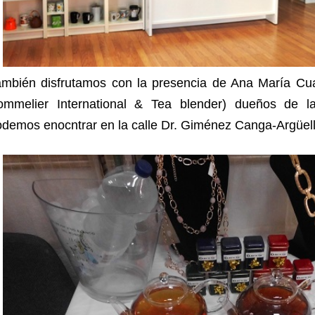
ambién disfrutamos con la presencia de Ana María Cua
ommelier International & Tea blender) dueños de l
odemos enocntrar en la c
alle Dr. Giménez Canga-Argüell