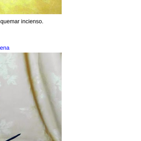
 quemar incienso.
uena