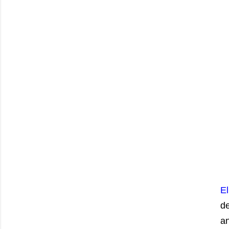
El
d
an