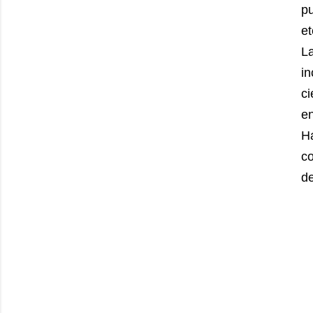
pu
et
La
in
ci
en
H
c
de