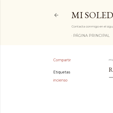
MI SOLED
Contacta conmigo en el sigu
PÁGINA PRINCIPAL
Compartir
ma
R
Etiquetas
incienso