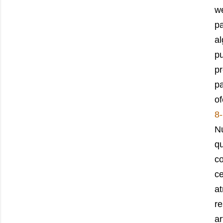
we
pa
al
pu
pr
pa
of
8-
Nu
qu
co
c
at
re
a