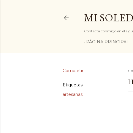
MI SOLED
Contacta conmigo en el sigu
PÁGINA PRINCIPAL
Compartir
ma
H
Etiquetas
artesanas