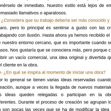
onérselo de inmediato.
Nuestro estilo está lejos de e
masiado llamativos o aparatosos.
 ¿Considera que su trabajo debería ser más conocido y
laro, pero lo principal es sentirse a gusto con las c
abajando con ilusión. Hasta ahora ya hemos recibido el
e nuestro entorno cercano, que es importante cuando s
asos. Nos gustaría que se conociera más, pero porque
brir un vacío comercial, una idea original y divertida 
l cliente en la obra.
- ¿En qué se inspira al momento de iniciar una obra?
or lo general se tienen varias ideas reservadas cuand
reación, aunque a veces la llegada de nuevos materia
as ideas queden relegadas o participan en la ob
ferentes.
Durante el proceso de creación se agrupan l
 son pocas las veces que se ha de modificar la idea o