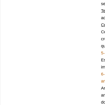
se
T
ad
Cu
Co
cr
qu
5-
Es
im
6
ar
A
ar
do