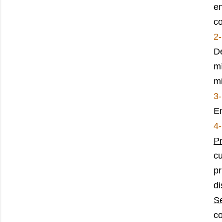
en
co
2
D
m
mi
3-
Em
4-
P
c
p
di
S
co