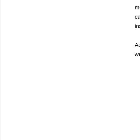
m
c
in
A
w