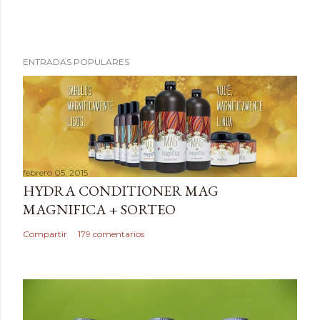
P
ENTRADAS POPULARES
u
b
l
i
c
a
febrero 05, 2015
r
HYDRA CONDITIONER MAG
u
MAGNIFICA + SORTEO
n
c
Compartir
179 comentarios
o
m
e
n