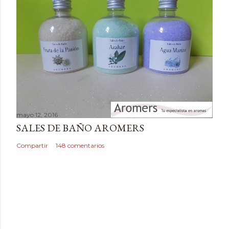
t
a
r
i
o
mayo 12, 2016
SALES DE BAÑO AROMERS
Compartir
148 comentarios