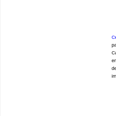
Ce
p
C
e
de
im