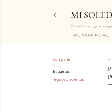
MI SOLED
Contacta conmigo en el sigu
PÁGINA PRINCIPAL
Compartir
se
P
Etiquetas
P
regalos y eventos