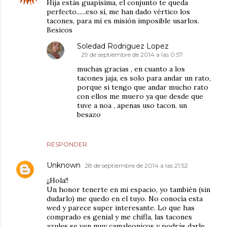
Hija estás guapísima, el conjunto te queda
perfecto......eso sí, me han dado vértico los
tacones, para mí es misión imposible usarlos.
Besicos
Soledad Rodriguez Lopez
29 de septiembre de 2014 a las 0:57
muchas gracias , en cuanto a los
tacones jaja, es solo para andar un rato,
porque si tengo que andar mucho rato
con ellos me muero ya que desde que
tuve a noa , apenas uso tacon. un
besazo
RESPONDER
Unknown
28 de septiembre de 2014 a las 21:52
¡¡Hola!!
Un honor tenerte en mi espacio, yo también (sin
dudarlo) me quedo en el tuyo. No conocía esta
wed y parece super interesante. Lo que has
comprado es genial y me chifla, las tacones
azules se ven muy camaleonicos y podrás darle