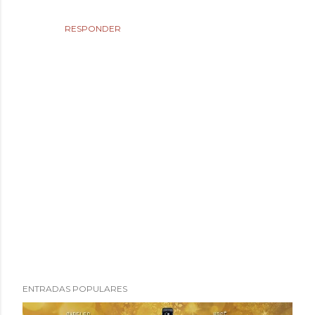
RESPONDER
P
ENTRADAS POPULARES
u
b