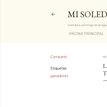
MI SOLED
Contacta conmigo en el sigu
PÁGINA PRINCIPAL
Compartir
di
L
Etiquetas
T
ganadores