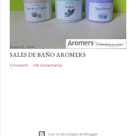
i
o
mayo 12, 2016
SALES DE BAÑO AROMERS
Compartir
148 comentarios
Con la tecnología de Blogger