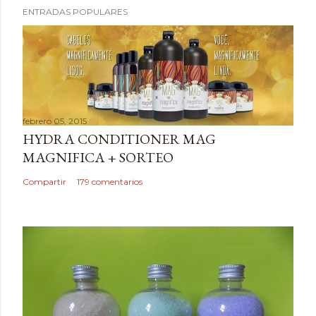
ENTRADAS POPULARES
u
b
l
i
c
a
febrero 05, 2015
r
HYDRA CONDITIONER MAG
u
MAGNIFICA + SORTEO
n
c
Compartir
179 comentarios
o
m
e
n
t
a
r