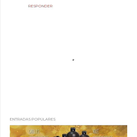
RESPONDER
P
ENTRADAS POPULARES
u
b