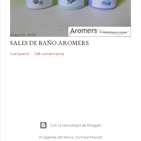
o
mayo 12, 2016
SALES DE BAÑO AROMERS
Compartir
148 comentarios
Con la tecnología de Blogger
Imágenes del tema:
Gintare Marcel