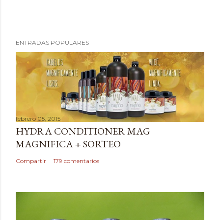
P
ENTRADAS POPULARES
u
b
l
i
c
a
febrero 05, 2015
r
HYDRA CONDITIONER MAG
u
MAGNIFICA + SORTEO
n
c
Compartir
179 comentarios
o
m
e
n