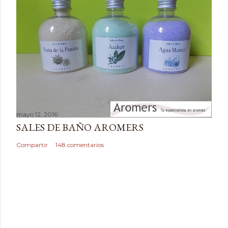
t
a
r
i
o
mayo 12, 2016
SALES DE BAÑO AROMERS
Compartir
148 comentarios