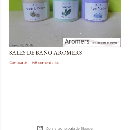
i
o
mayo 12, 2016
SALES DE BAÑO AROMERS
Compartir
148 comentarios
Con la tecnología de Blogger