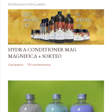
ENTRADAS POPULARES
u
b
l
i
c
a
febrero 05, 2015
r
HYDRA CONDITIONER MAG
u
MAGNIFICA + SORTEO
n
c
Compartir
179 comentarios
o
m
e
n
t
a
r