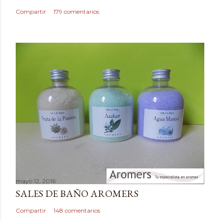
c
Compartir
179 comentarios
o
m
e
n
t
a
r
i
o
mayo 12, 2016
SALES DE BAÑO AROMERS
Compartir
148 comentarios