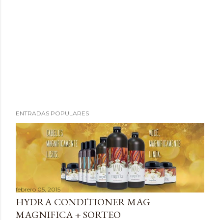
P
ENTRADAS POPULARES
u
b
l
i
c
a
febrero 05, 2015
r
HYDRA CONDITIONER MAG
u
MAGNIFICA + SORTEO
n