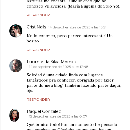
Asturias me encanta.. aunque creo que no
conozco Villaviciosa. (María Eugenia de Solo Yo).
RESPONDER
CristiNails
14 de septiembre de 2025 a las 16:51
No lo conozco, pero parece interesante! Un
besito
RESPONDER
Lucimar da Silva Moreira
14 de septiembre de 2025 a las 17:48
Soledad é uma cidade linda com lugares
fantásticos pra conhecer, obrigada por fazer
parte do meu blog, também fazendo parte daqui,
bjs.
RESPONDER
Raquel Gonzalez
15 de septiembre de 2025 a las 0:07
Qué bonito todo! Por un momento he pensado
que estábais en Córdoba, poque aquí hay un