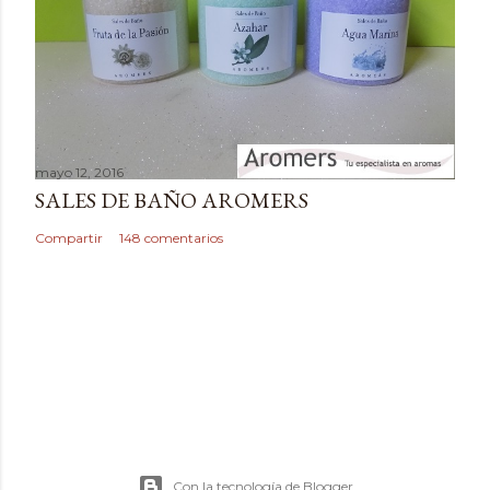
i
o
mayo 12, 2016
SALES DE BAÑO AROMERS
Compartir
148 comentarios
Con la tecnología de Blogger