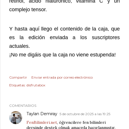
retinol, ácido hialuronico, vitamina C y un
complejo tensor.
Y hasta aquí llego el contenido de la caja, que
es la edición enviada a los suscriptores
actuales.
¡No me digáis que la caja no viene estupenda!
Compartir
Enviar entrada por correo electrónico
Etiquetas:
disfrutabox
COMENTARIOS
Taylan Demiray
5 de octubre de 2025 a las 19:25
FenBilimleri.net
, öğrencilere fen bilimleri
dersinde destek olmak amacıyla hazırlanmıştır.