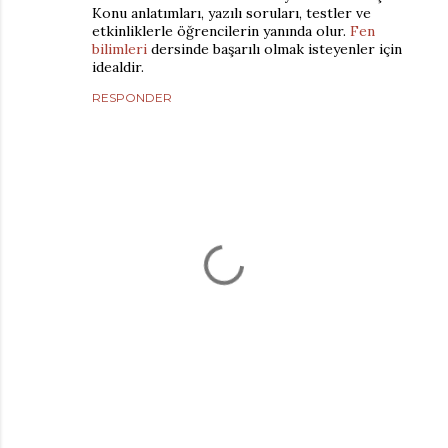
Konu anlatımları, yazılı soruları, testler ve
etkinliklerle öğrencilerin yanında olur.
Fen
bilimleri
dersinde başarılı olmak isteyenler için
idealdir.
RESPONDER