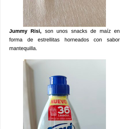
Jummy Risi,
son unos snacks de maíz en
forma de estrellitas horneados con sabor
mantequilla.