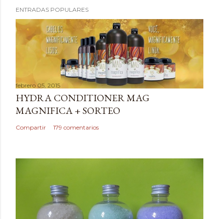
P
ENTRADAS POPULARES
u
b
l
i
c
a
febrero 05, 2015
r
HYDRA CONDITIONER MAG
u
MAGNIFICA + SORTEO
n
c
Compartir
179 comentarios
o
m
e
n
t
a
r