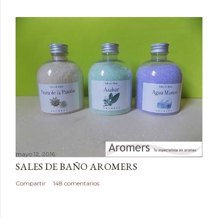
m
e
n
t
a
r
i
o
mayo 12, 2016
SALES DE BAÑO AROMERS
Compartir
148 comentarios