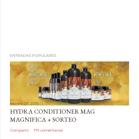
P
ENTRADAS POPULARES
u
b
l
i
c
a
febrero 05, 2015
r
HYDRA CONDITIONER MAG
u
MAGNIFICA + SORTEO
n
c
Compartir
179 comentarios
o