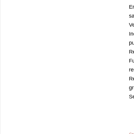
E
s
V
I
pu
R
F
re
R
g
S
Co