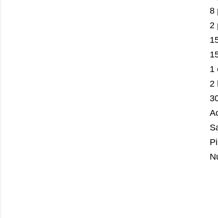
8
2
1
1
1
2
30
Ac
S
P
N