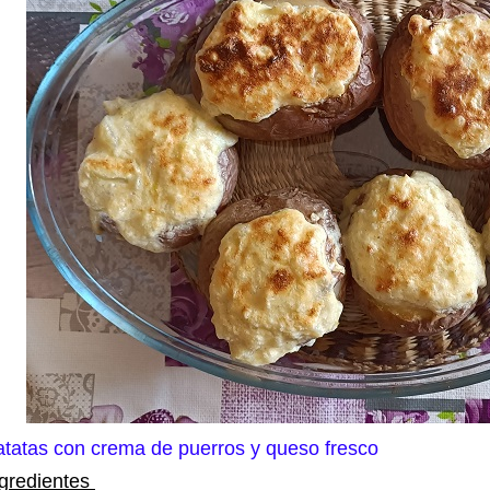
atatas con crema de puerros y queso fresco
ngredientes