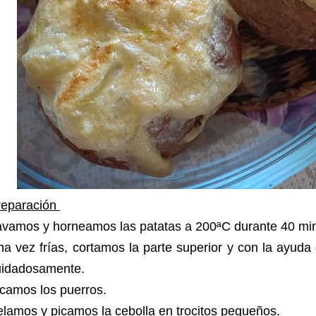
reparación
vamos y horneamos las patatas a 200ªC durante 40 min
a vez frías, cortamos la parte superior y con la ayud
uidadosamente.
icamos los puerros.
lamos y picamos la cebolla en trocitos pequeños.