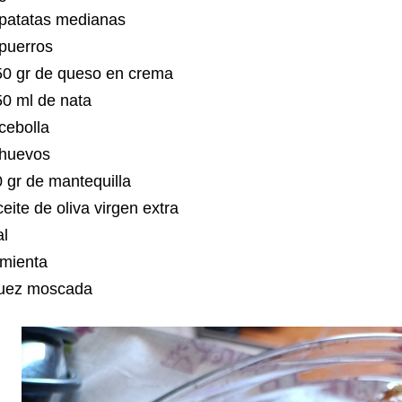
 patatas medianas
 puerros
50 gr de queso en crema
50 ml de nata
 cebolla
 huevos
 gr de mantequilla
eite de oliva virgen extra
al
imienta
uez moscada