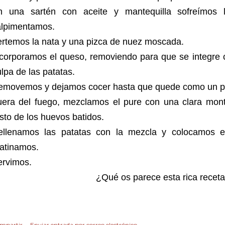
n una sartén con aceite y mantequilla sofreímos 
alpimentamos.
ertemos la nata y una pizca de nuez moscada.
ncorporamos el queso, removiendo para que se integre 
lpa de las patatas.
emovemos y dejamos cocer hasta que quede como un p
uera del fuego, mezclamos el pure con una clara mont
sto de los huevos batidos.
ellenamos las patatas con la mezcla y colocamos 
ratinamos.
ervimos.
¿Qué os 
parece
 esta rica recet
mpartir
Enviar entrada por correo electrónico