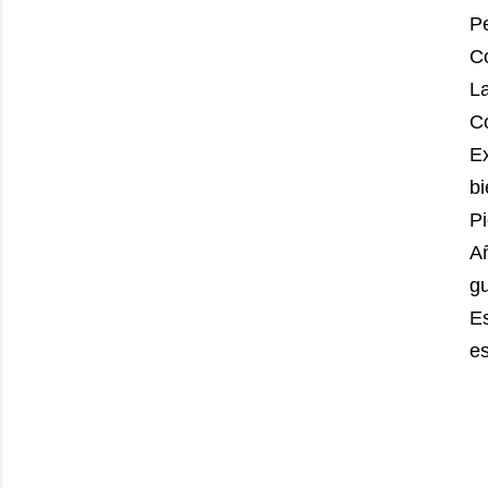
P
C
L
Co
E
b
Pi
A
g
E
es