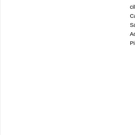
ci
C
S
Ac
P