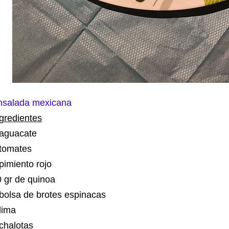
nsalada mexicana
gredientes
 aguacate
 tomates
pimiento rojo
0 gr de quinoa
bolsa de brotes espinacas
 lima
 chalotas