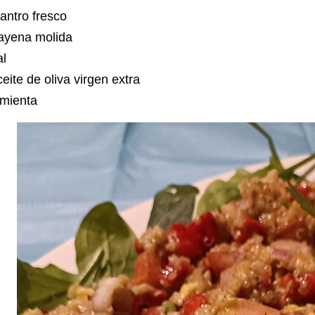
lantro fresco
ayena molida
al
eite de oliva virgen extra
imienta