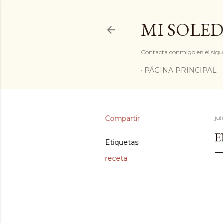
MI SOLED
Contacta conmigo en el sigu
PÁGINA PRINCIPAL
Compartir
jul
E
Etiquetas
receta