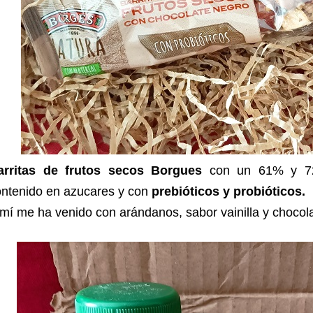
arritas de frutos secos Borgues
con un 61% y 72%
ontenido en azucares y con
prebióticos y probióticos.
mí me ha venido con arándanos, sabor vainilla y chocol