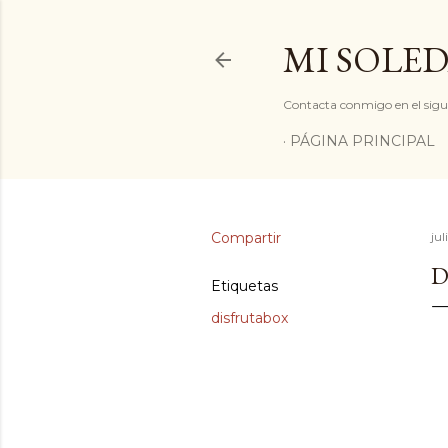
MI SOLED
Contacta conmigo en el sigu
PÁGINA PRINCIPAL
Compartir
jul
D
Etiquetas
disfrutabox