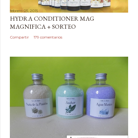
a
febrero 05, 2015
r
HYDRA CONDITIONER MAG
u
MAGNIFICA + SORTEO
n
c
Compartir
179 comentarios
o
m
e
n
t
a
r
i
o