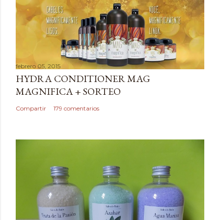
b
l
i
c
a
febrero 05, 2015
r
HYDRA CONDITIONER MAG
u
MAGNIFICA + SORTEO
n
c
Compartir
179 comentarios
o
m
e
n
t
a
r
i