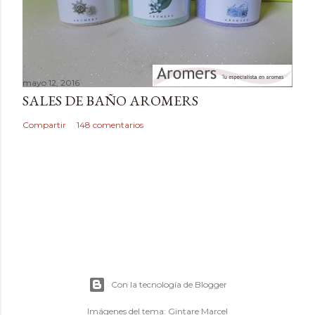
o
mayo 12, 2016
SALES DE BAÑO AROMERS
Compartir
148 comentarios
Con la tecnología de Blogger
Imágenes del tema:
Gintare Marcel