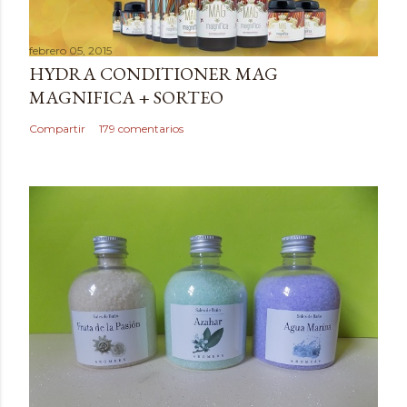
c
a
febrero 05, 2015
r
HYDRA CONDITIONER MAG
u
MAGNIFICA + SORTEO
n
c
Compartir
179 comentarios
o
m
e
n
t
a
r
i
o