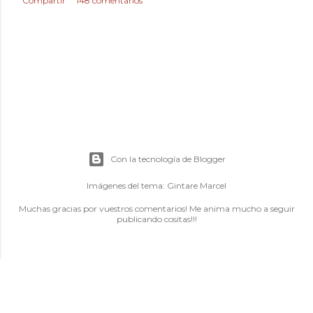
Compartir
148 comentarios
Con la tecnología de Blogger
Imágenes del tema:
Gintare Marcel
Muchas gracias por vuestros comentarios! Me anima mucho a seguir
publicando cositas!!!