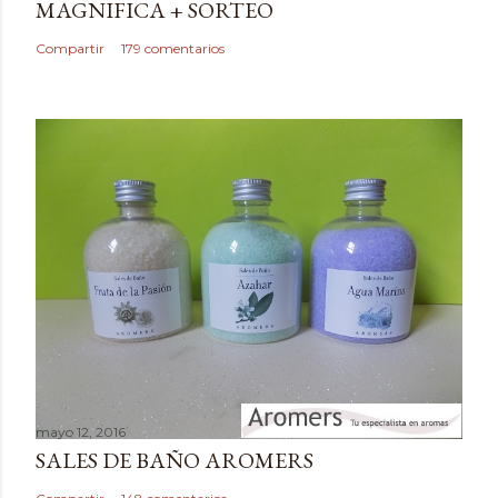
MAGNIFICA + SORTEO
n
c
Compartir
179 comentarios
o
m
e
n
t
a
r
i
o
mayo 12, 2016
SALES DE BAÑO AROMERS