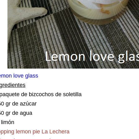
emon love glass
gredientes
paquete de bizcochos de soletilla
0 gr de azúcar
50 gr de agua
 limón
opping lemon pie La Lechera