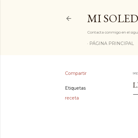
MI SOLED
Contacta conmigo en el sigu
PÁGINA PRINCIPAL
Compartir
se
L
Etiquetas
receta