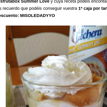
isfrutabox Summer Love
y cuya receta podeis encontar,
s recuerdo que podéis conseguir vuestra
1ª caja por ta
escuento: MISOLEDADYYO