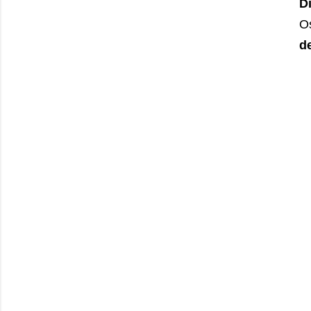
D
O
d