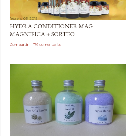
c
a
febrero 05, 2015
r
HYDRA CONDITIONER MAG
u
MAGNIFICA + SORTEO
n
c
Compartir
179 comentarios
o
m
e
n
t
a
r
i
o