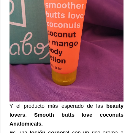
Y el producto más esperado de las
beauty
lovers
,
Smooth butts love coconuts
Anatomicals.
Es una
loción corporal
con un rico aroma a