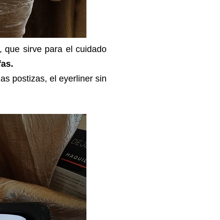
, que sirve para el cuidado
fas.
s postizas, el eyerliner sin