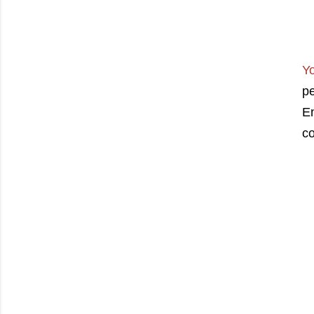
Y
pe
En
c