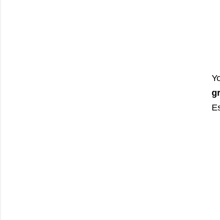
Y
g
Es