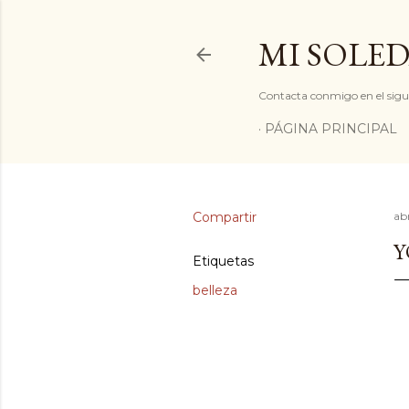
MI SOLED
Contacta conmigo en el sigu
PÁGINA PRINCIPAL
Compartir
ab
Y
Etiquetas
belleza