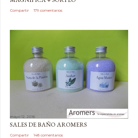
n
c
Compartir
179 comentarios
o
m
e
n
t
a
r
i
o
mayo 12, 2016
SALES DE BAÑO AROMERS
Compartir
148 comentarios