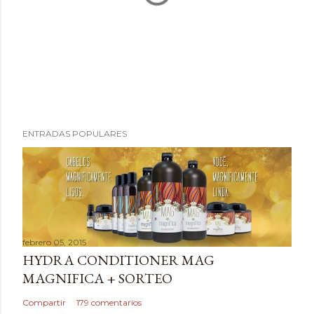
P
ENTRADAS POPULARES
u
b
l
i
c
a
febrero 05, 2015
r
HYDRA CONDITIONER MAG
u
MAGNIFICA + SORTEO
n
c
Compartir
179 comentarios