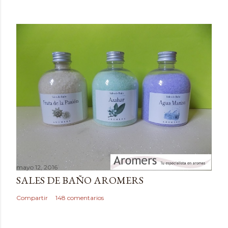
o
m
e
n
t
a
r
i
o
mayo 12, 2016
SALES DE BAÑO AROMERS
Compartir
148 comentarios