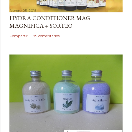
a
febrero 05, 2015
r
HYDRA CONDITIONER MAG
u
MAGNIFICA + SORTEO
n
c
Compartir
179 comentarios
o
m
e
n
t
a
r
i
o