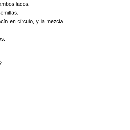
 ambos lados.
emillas.
cín en círculo, y la mezcla
os.
?