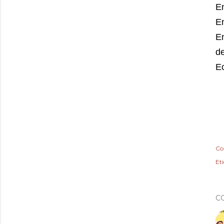
En
En
En
de
Ec
Co
Et
C