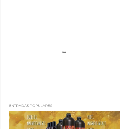
P
ENTRADAS POPULARES
u
b
l