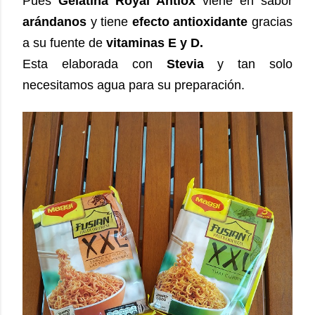
Pues
Gelatina Royal Antiox
viene en sabor
arándanos
y tiene
efecto antioxidante
gracias
a su fuente de
vitaminas E y D.
Esta elaborada con
Stevia
y tan solo
necesitamos agua para su preparación.