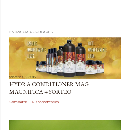
P
ENTRADAS POPULARES
u
b
l
i
c
a
febrero 05, 2015
r
HYDRA CONDITIONER MAG
u
MAGNIFICA + SORTEO
n
c
Compartir
179 comentarios
o
m
e