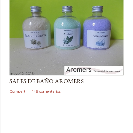
n
t
a
r
i
o
mayo 12, 2016
SALES DE BAÑO AROMERS
Compartir
148 comentarios