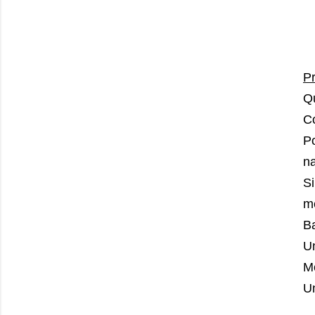
P
Qu
Co
Po
na
S
me
Ba
U
Me
Un