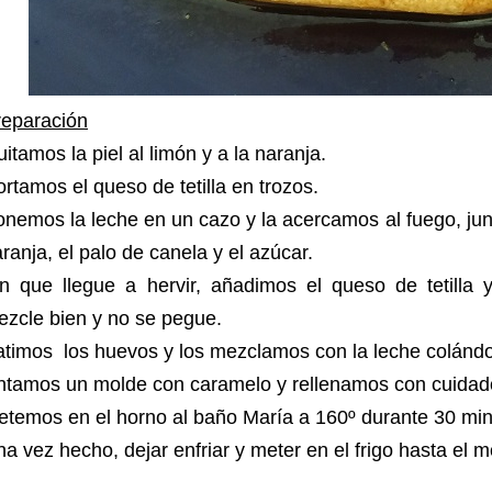
reparación
itamos la piel al limón y a la naranja.
rtamos el queso de tetilla en trozos.
nemos la leche en un cazo y la acercamos al fuego, junt
ranja, el palo de canela y el azúcar.
in que llegue a hervir, añadimos el queso de tetill
zcle bien y no se pegue.
timos los huevos y los mezclamos con la leche colándo
ntamos un molde con caramelo y rellenamos con cuidado
temos en el horno al baño María a 160º durante 30 min
a vez hecho, dejar enfriar y meter en el frigo hasta el 