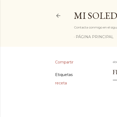
MI SOLED
Contacta conmigo en el sigu
PÁGINA PRINCIPAL
Compartir
abr
F
Etiquetas
receta