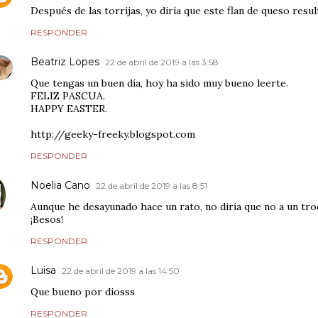
Después de las torrijas, yo diría que este flan de queso resul
RESPONDER
Beatriz Lopes
22 de abril de 2019 a las 3:58
Que tengas un buen día, hoy ha sido muy bueno leerte.
FELIZ PASCUA.
HAPPY EASTER.
http://geeky-freeky.blogspot.com
RESPONDER
Noelia Cano
22 de abril de 2019 a las 8:51
Aunque he desayunado hace un rato, no diría que no a un troc
¡Besos!
RESPONDER
Luisa
22 de abril de 2019 a las 14:50
Que bueno por diosss
RESPONDER