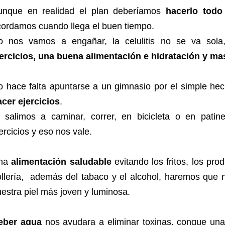
unque en realidad el plan deberíamos
hacerlo todo
cordamos cuando llega el buen tiempo.
o nos vamos a engañar, la celulitis no se va sol
jercicios, una buena alimentación e hidratación y ma
 hace falta apuntarse a un gimnasio por el simple hecho
cer ejercicios
.
i salimos a caminar, correr, en bicicleta o en patin
ercicios y eso nos vale.
na
alimentación saludable
evitando los fritos, los pr
ollería, además del tabaco y el alcohol, haremos que 
estra piel más joven y luminosa.
eber agua
nos ayudara a eliminar toxinas, conque una