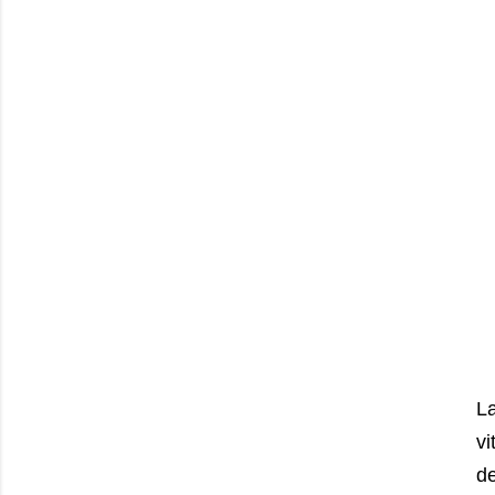
L
v
de