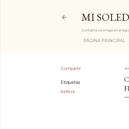
MI SOLED
Contacta conmigo en el sigu
PÁGINA PRINCIPAL
Compartir
abr
C
Etiquetas
F
belleza