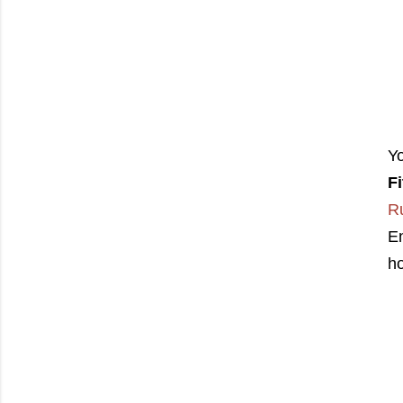
Y
F
R
En
ho