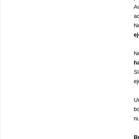
A
a
N
e
No
ha
S
ej
U
b
nu
B