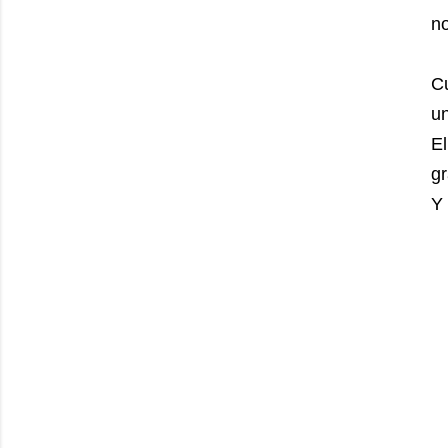
no
C
u
E
gr
Y 