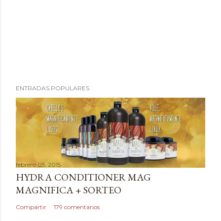
P
ENTRADAS POPULARES
u
b
l
i
c
a
febrero 05, 2015
r
HYDRA CONDITIONER MAG
u
MAGNIFICA + SORTEO
n
c
Compartir
179 comentarios
o