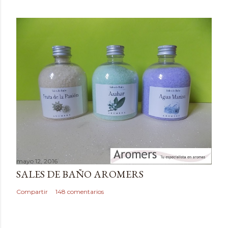
m
e
n
t
a
r
i
o
mayo 12, 2016
SALES DE BAÑO AROMERS
Compartir
148 comentarios