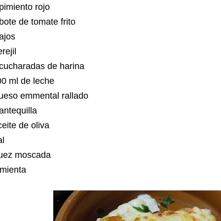
pimiento rojo
bote de tomate frito
ajos
rejil
 cucharadas de harina
0 ml de leche
ueso emmental rallado
ntequilla
eite de oliva
al
uez moscada
imienta