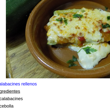
labacines rellenos
gredientes
calabacines
cebolla