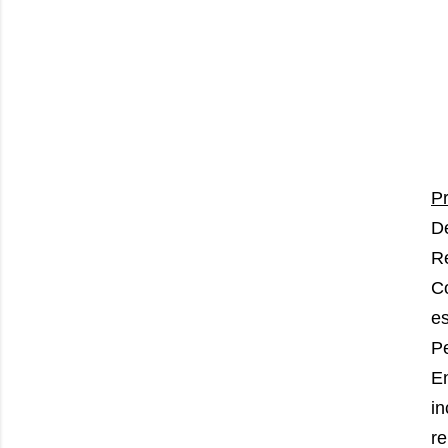
P
De
Re
C
e
Pe
E
i
r