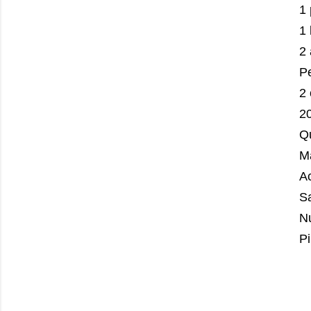
1 
1 
2 
Pe
2
20
Q
Ma
Ac
S
N
P