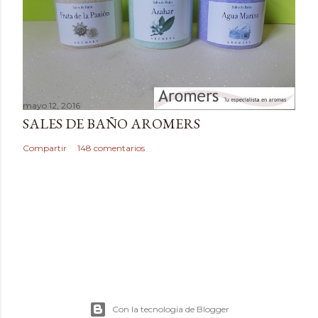
i
o
mayo 12, 2016
SALES DE BAÑO AROMERS
Compartir
148 comentarios
Con la tecnología de Blogger