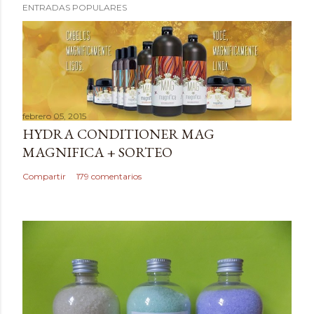
ENTRADAS POPULARES
u
b
l
i
c
a
febrero 05, 2015
r
HYDRA CONDITIONER MAG
u
MAGNIFICA + SORTEO
n
c
Compartir
179 comentarios
o
m
e
n
t
a
r