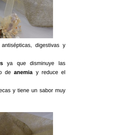
ntisépticas, digestivas y
es
ya que disminuye las
so de
anemia
y reduce el
secas y tiene un sabor muy