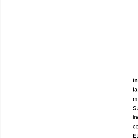
In
l
mí
i
co
E