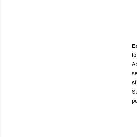
E
tó
A
s
s
S
pe