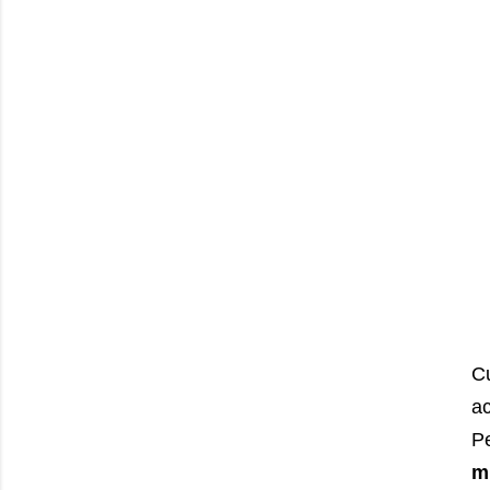
C
a
P
m