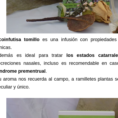
coinfutisa tomillo
es una infusión con propiedades a
nicas.
demás es ideal para tratar
los estados catarral
ecreciones nasales, incluso es recomendable en ca
índrome prementrual
.
u aroma nos recuerda al campo, a ramilletes plantas 
culiar y único.