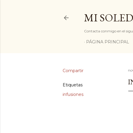
MI SOLED
Contacta conmigo en el sigu
PÁGINA PRINCIPAL
Compartir
no
I
Etiquetas
infusiones