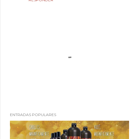
P
ENTRADAS POPULARES
u
b
l