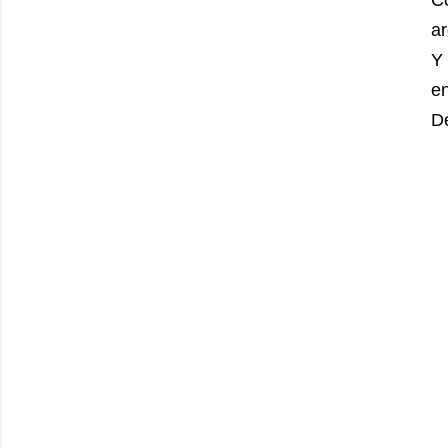
C
ar
Y
en
De