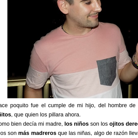
ace poquito fue el cumple de mi hijo, del hombre d
ñitos
, que quien los pillara ahora.
omo bien decía mi madre,
los niños
son los
ojitos der
los son
más madreros
que las niñas, algo de razón lle