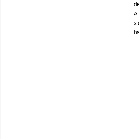
de
A
si
ha