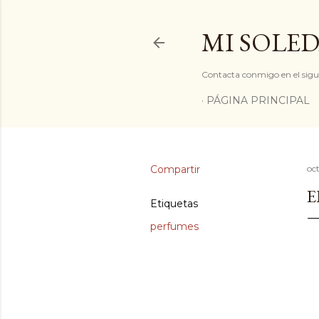
MI SOLED
Contacta conmigo en el sigu
PÁGINA PRINCIPAL
Compartir
oc
E
Etiquetas
perfumes