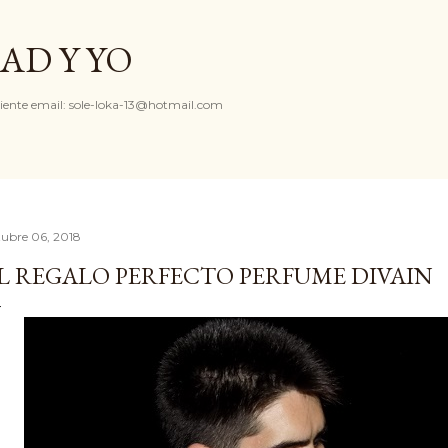
Ir al contenido principal
AD Y YO
iente email: sole-loka-13@hotmail.com
tubre 06, 2018
L REGALO PERFECTO PERFUME DIVAIN