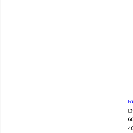
R
In
60
4