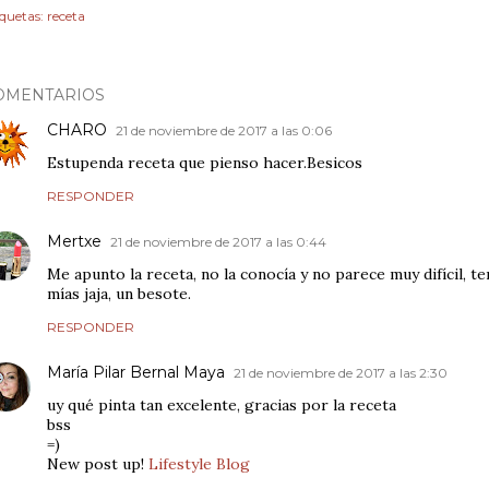
iquetas:
receta
OMENTARIOS
CHARO
21 de noviembre de 2017 a las 0:06
Estupenda receta que pienso hacer.Besicos
RESPONDER
Mertxe
21 de noviembre de 2017 a las 0:44
Me apunto la receta, no la conocía y no parece muy difícil, t
mías jaja, un besote.
RESPONDER
María Pilar Bernal Maya
21 de noviembre de 2017 a las 2:30
uy qué pinta tan excelente, gracias por la receta
bss
=)
New post up!
Lifestyle Blog