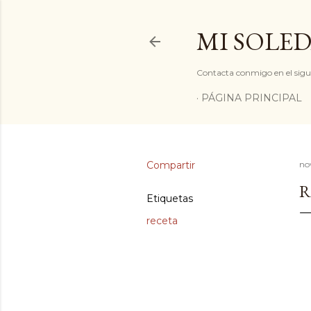
MI SOLED
Contacta conmigo en el sigu
PÁGINA PRINCIPAL
Compartir
no
R
Etiquetas
receta