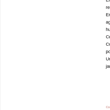
E
r
E
a
hu
Cu
C
po
Un
j
Co