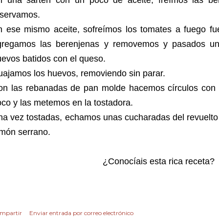
n una sartén con un poco de aceite, freímos las ber
eservamos.
n ese mismo aceite, sofreímos los tomates a fuego fu
gregamos las berenjenas y removemos y pasados un
evos batidos con el queso.
ajamos los huevos, removiendo sin parar.
on las rebanadas de pan molde hacemos círculos con
co y las metemos en la tostadora.
a vez tostadas, echamos unas cucharadas del revuelto 
amón serrano.
¿Conocíais esta rica receta?
mpartir
Enviar entrada por correo electrónico