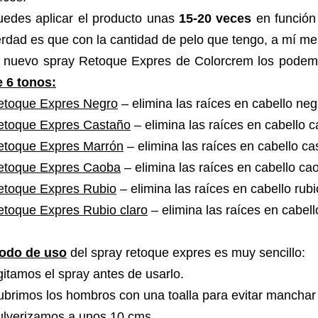
uedes aplicar el producto unas
15-20 veces
en función 
rdad es que con la cantidad de pelo que tengo, a mí me
l nuevo spray Retoque Expres de Colorcrem los pode
e 6 tonos:
etoque Expres Negro
– elimina las raíces en cabello ne
etoque Expres Castaño
– elimina las raíces en cabello 
etoque Expres Marrón
– elimina las raíces en cabello c
etoque Expres Caoba
– elimina las raíces en cabello ca
etoque Expres Rubio
– elimina las raíces en cabello rub
etoque Expres Rubio claro
– elimina las raíces en cabell
odo de uso
del spray retoque expres es muy sencillo:
itamos el spray antes de usarlo.
brimos los hombros con una toalla para evitar manchar 
ulverizamos a unos 10 cms.