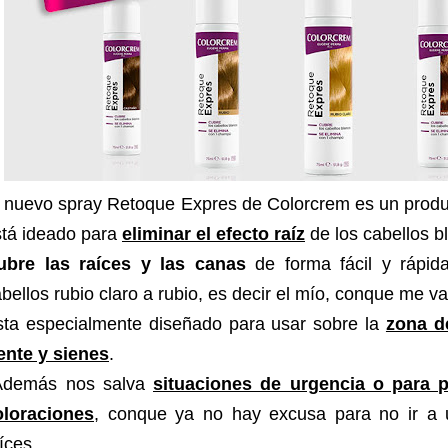
l nuevo spray Retoque Expres de Colorcrem es un prod
stá ideado para
eliminar el efecto raíz
de los cabellos 
ubre las raíces y las canas
de forma fácil y rápida
bellos rubio claro a rubio, es decir el mío, conque me va
sta especialmente diseñado para usar sobre la
zona d
ente y sienes
.
demás nos salva
situaciones de urgencia o para p
oloraciones
, conque ya no hay excusa para no ir a u
íces.