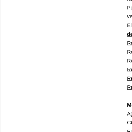
P
ve
E
d
R
R
R
R
R
R
M
Ag
Cu
P