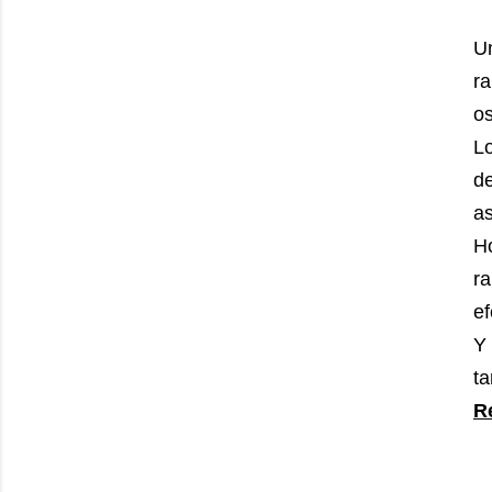
U
r
os
Lo
d
as
H
r
ef
Y 
t
R