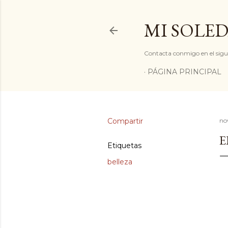
MI SOLED
Contacta conmigo en el sigu
PÁGINA PRINCIPAL
Compartir
no
E
Etiquetas
belleza