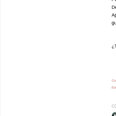
De
Ap
gu
¿
Co
Et
C