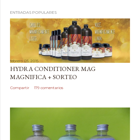
P
ENTRADAS POPULARES
u
b
l
i
c
a
febrero 05, 2015
r
HYDRA CONDITIONER MAG
u
MAGNIFICA + SORTEO
n
c
Compartir
179 comentarios
o
m
e
n
t
a