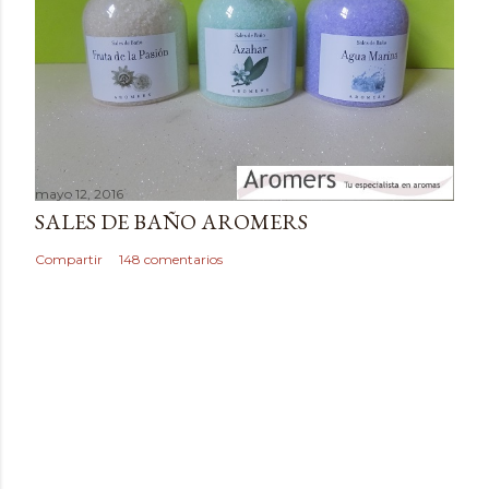
r
i
o
mayo 12, 2016
SALES DE BAÑO AROMERS
Compartir
148 comentarios