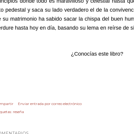
incipios donde todo es maravilloso y celestial hasta q
to pedestal y saca su lado verdadero el de la convivenci
e su matrimonio ha sabido sacar la chispa del buen hu
rdure hasta hoy en día, basando su lema en reírse de s
¿Conocías este libro?
mpartir
Enviar entrada por correo electrónico
iquetas:
reseña
OMENTARIOS