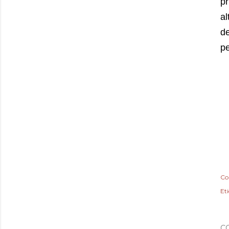
pr
al
d
pe
Co
Et
C