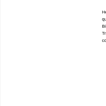
He
qu
Bi
Tr
co