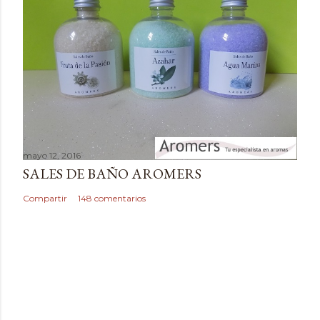
t
a
r
i
o
mayo 12, 2016
SALES DE BAÑO AROMERS
Compartir
148 comentarios