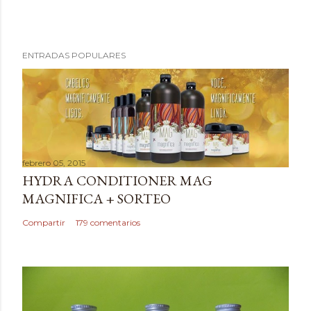
P
ENTRADAS POPULARES
u
b
l
i
c
a
febrero 05, 2015
r
HYDRA CONDITIONER MAG
u
MAGNIFICA + SORTEO
n
c
Compartir
179 comentarios
o
m
e
n