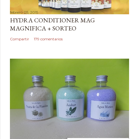
a
febrero 05, 2015
r
HYDRA CONDITIONER MAG
u
MAGNIFICA + SORTEO
n
c
Compartir
179 comentarios
o
m
e
n
t
a
r
i
o