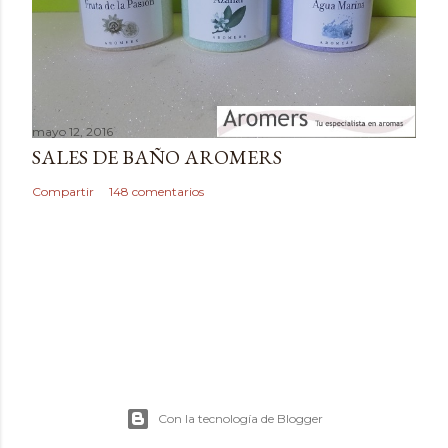
o
mayo 12, 2016
SALES DE BAÑO AROMERS
Compartir
148 comentarios
Con la tecnología de Blogger