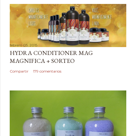
u
b
l
i
c
a
febrero 05, 2015
r
HYDRA CONDITIONER MAG
u
MAGNIFICA + SORTEO
n
c
Compartir
179 comentarios
o
m
e
n
t
a
r
i