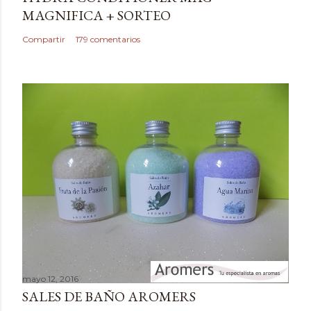
u
MAGNIFICA + SORTEO
n
c
Compartir
179 comentarios
o
m
e
n
t
a
r
i
o
mayo 12, 2016
SALES DE BAÑO AROMERS