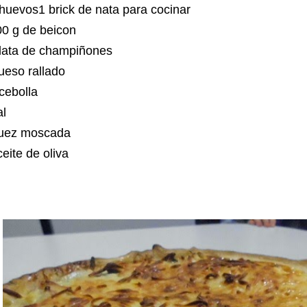
huevos1 brick de nata para cocinar
00 g de beicon
 lata de champiñones
ueso rallado
cebolla
al
uez moscada
eite de oliva