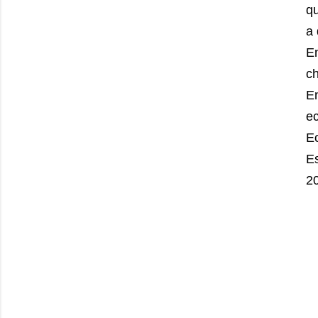
q
a
E
c
E
e
Ec
E
20