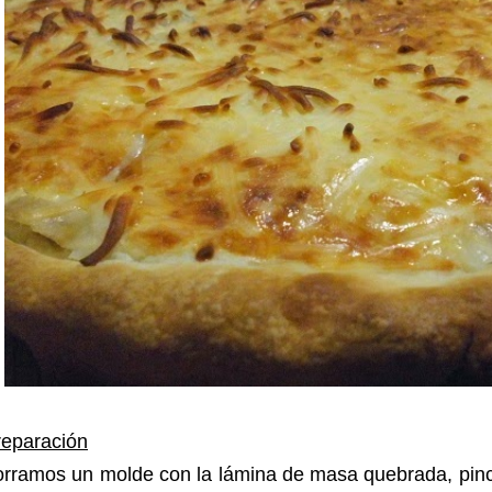
reparación
orramos un molde con la lámina de masa quebrada, pinc